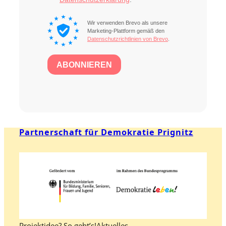
Partnerschaft für Demokratie Prignitz
Projektidee? So geht’s!
Aktuelles